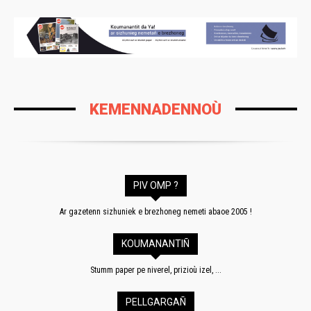
KEMENNADENNOÙ
PIV OMP ?
Ar gazetenn sizhuniek e brezhoneg nemeti abaoe 2005 !
KOUMANANTIÑ
Stumm paper pe niverel, prizioù izel, ...
PELLGARGAÑ