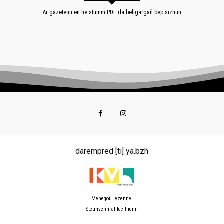
Ar gazetenn en he stumm PDF da bellgargañ bep sizhun
darempred [ti] ya.bzh
Menegoù lezennel
Steuñvenn al lec'hienn