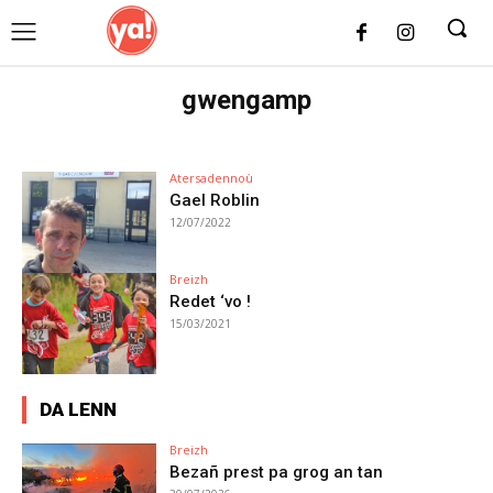
UK
LONDON NEWS
gwengamp
Atersadennoù
Gael Roblin
12/07/2022
Breizh
Redet ‘vo !
15/03/2021
DA LENN
Breizh
Bezañ prest pa grog an tan