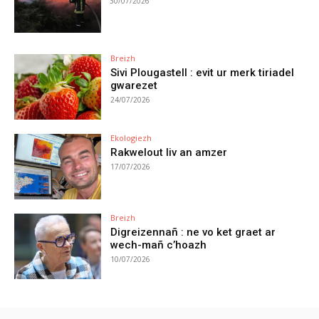
30/07/2026
Breizh
Sivi Plougastell : evit ur merk tiriadel
gwarezet
24/07/2026
Ekologiezh
Rakwelout liv an amzer
17/07/2026
Breizh
Digreizennañ : ne vo ket graet ar
wech-mañ c’hoazh
10/07/2026