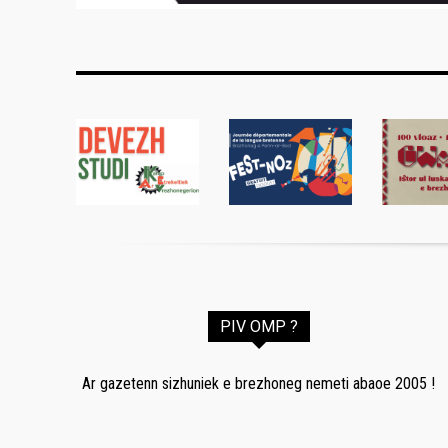
PIV OMP ?
Ar gazetenn sizhuniek e brezhoneg nemeti abaoe 2005 !