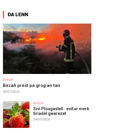
DA LENN
Breizh
Bezañ prest pa grog an tan
30/07/2026
Breizh
Sivi Plougastell : evit ur merk
tiriadel gwarezet
24/07/2026