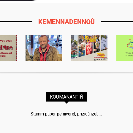
KEMENNADENNOÙ
KOUMANANTIÑ
Stumm paper pe niverel, prizioù izel, ...