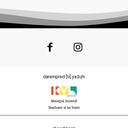
darempred [ti] ya.bzh
Menegoù lezennel
Steuñvenn al lec'hienn