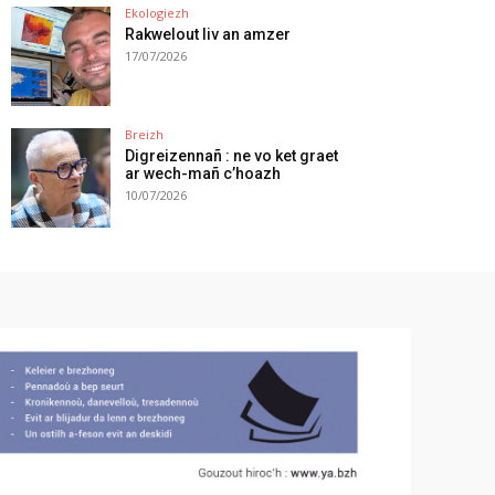
Ekologiezh
Rakwelout liv an amzer
17/07/2026
Breizh
Digreizennañ : ne vo ket graet
ar wech-mañ c’hoazh
10/07/2026