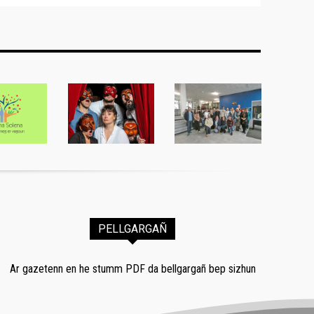
PELLGARGAÑ
Ar gazetenn en he stumm PDF da bellgargañ bep sizhun