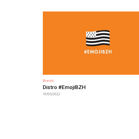
Breizh
Distro #EmojiBZH
10/05/2022