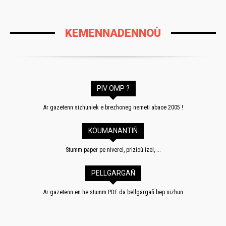
KEMENNADENNOÙ
PIV OMP ?
Ar gazetenn sizhuniek e brezhoneg nemeti abaoe 2005 !
KOUMANANTIÑ
Stumm paper pe niverel, prizioù izel, ...
PELLGARGAÑ
Ar gazetenn en he stumm PDF da bellgargañ bep sizhun