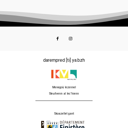
darempred [ti] ya.bzh
Menegoù lezennel
Steuñvenn al lec'hienn
Skoazellet gant