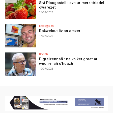
Sivi Plougastell : evit ur merk tiriadel
gwarezet
24/07/2026
Ekologiezh
Rakwelout liv an amzer
17/07/2026
Breizh
Digreizennañ : ne vo ket graet ar
wech-mañ c’hoazh
10/07/2026