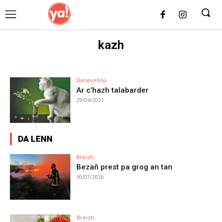
UK
LONDON NEWS
kazh
Danevelloù
Ar c’hazh talabarder
29/04/2021
DA LENN
Breizh
Bezañ prest pa grog an tan
30/07/2026
Breizh