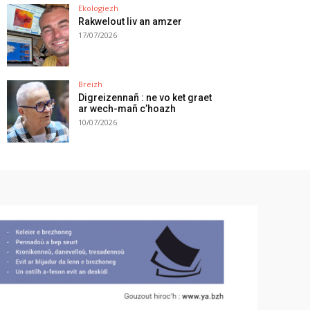
Ekologiezh
Rakwelout liv an amzer
17/07/2026
Breizh
Digreizennañ : ne vo ket graet
ar wech-mañ c’hoazh
10/07/2026