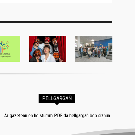
PELLGARGAÑ
Ar gazetenn en he stumm PDF da bellgargañ bep sizhun