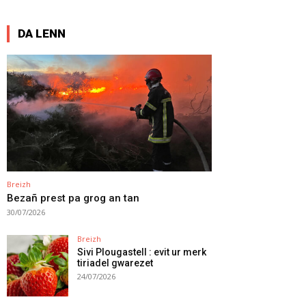
DA LENN
Breizh
Bezañ prest pa grog an tan
30/07/2026
Breizh
Sivi Plougastell : evit ur merk
tiriadel gwarezet
24/07/2026