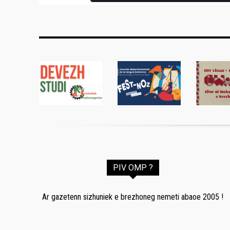
PIV OMP ?
Ar gazetenn sizhuniek e brezhoneg nemeti abaoe 2005 !