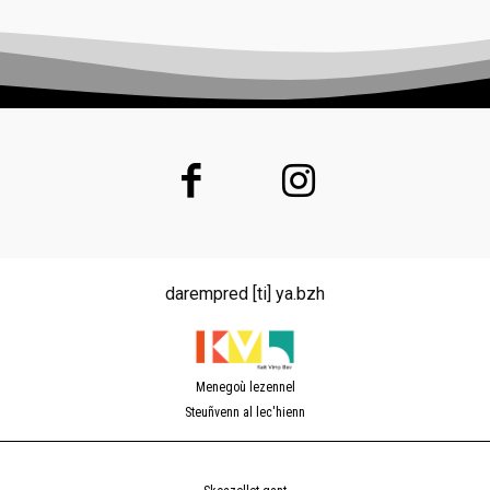
darempred [ti] ya.bzh
Menegoù lezennel
Steuñvenn al lec'hienn