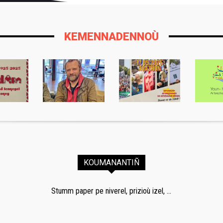
KEMENNADENNOÙ
KOUMANANTIÑ
Stumm paper pe niverel, prizioù izel, ...