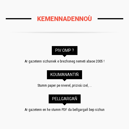
KEMENNADENNOÙ
PIV OMP ?
Ar gazetenn sizhuniek e brezhoneg nemeti abaoe 2005 !
KOUMANANTIÑ
Stumm paper pe niverel, prizioù izel, ...
PELLGARGAÑ
Ar gazetenn en he stumm PDF da bellgargañ bep sizhun