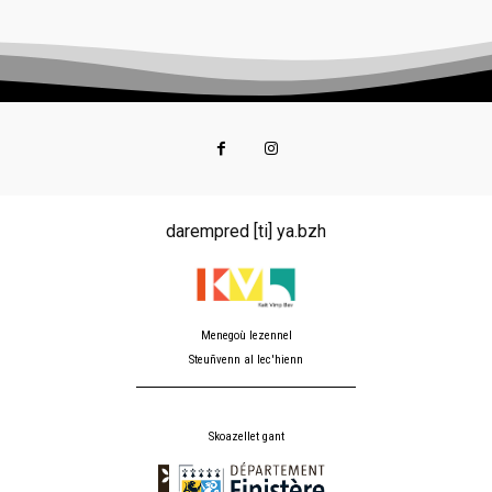
darempred [ti] ya.bzh
Menegoù lezennel
Steuñvenn al lec'hienn
Skoazellet gant