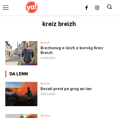
UK
LONDON NEWS
kreiz breizh
Breizh
Brezhoneg e-leizh e kornôg Kreiz
Breizh
07/06/2023
DA LENN
Breizh
Bezañ prest pa grog an tan
30/07/2026
Breizh