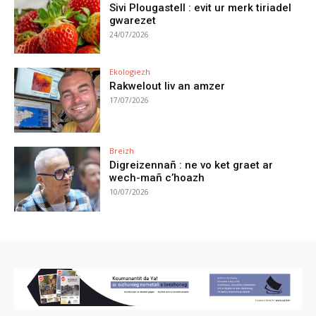
Sivi Plougastell : evit ur merk tiriadel
gwarezet
24/07/2026
Ekologiezh
Rakwelout liv an amzer
17/07/2026
Breizh
Digreizennañ : ne vo ket graet ar
wech-mañ c’hoazh
10/07/2026