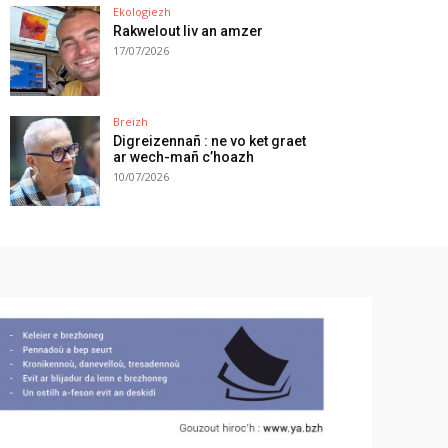
Ekologiezh
Rakwelout liv an amzer
17/07/2026
Breizh
Digreizennañ : ne vo ket graet
ar wech-mañ c’hoazh
10/07/2026