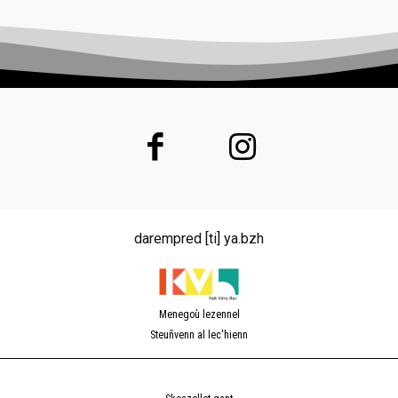
darempred [ti] ya.bzh
Menegoù lezennel
Steuñvenn al lec'hienn