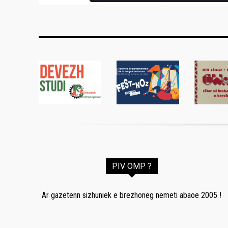
PIV OMP ?
Ar gazetenn sizhuniek e brezhoneg nemeti abaoe 2005 !