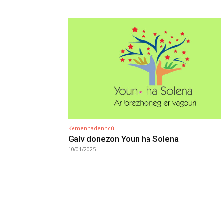
Kemennadennoù
Galv donezon Youn ha Solena
10/01/2025