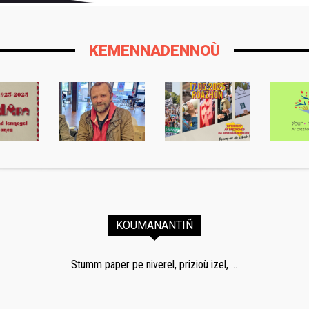
KEMENNADENNOÙ
KOUMANANTIÑ
Stumm paper pe niverel, prizioù izel, ...