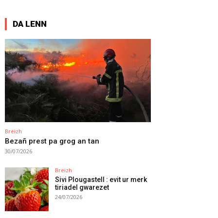
DA LENN
Breizh
Bezañ prest pa grog an tan
30/07/2026
Breizh
Sivi Plougastell : evit ur merk
tiriadel gwarezet
24/07/2026