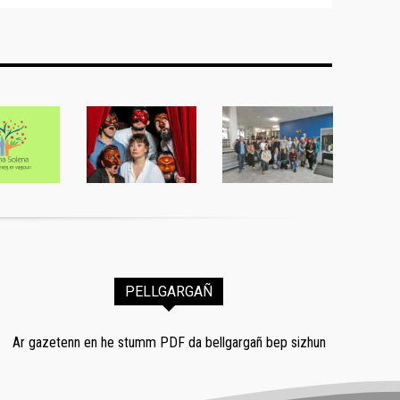
PELLGARGAÑ
Ar gazetenn en he stumm PDF da bellgargañ bep sizhun