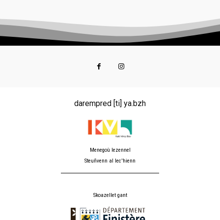
darempred [ti] ya.bzh
Menegoù lezennel
Steuñvenn al lec'hienn
Skoazellet gant