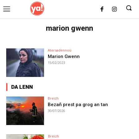
UK
LONDON NEWS
marion gwenn
Atersadennoù
Marion Gwenn
15/02/2023
DA LENN
Breizh
Bezañ prest pa grog an tan
30/07/2026
Breizh