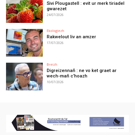
Sivi Plougastell : evit ur merk tiriadel
gwarezet
24/07/2026
Ekologiezh
Rakwelout liv an amzer
17/07/2026
Breizh
Digreizennañ : ne vo ket graet ar
wech-mañ c’hoazh
10/07/2026