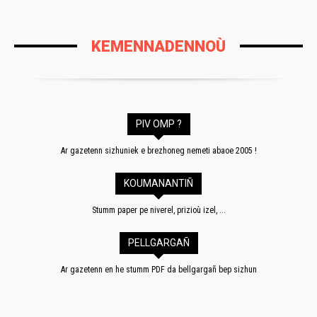
KEMENNADENNOÙ
PIV OMP ?
Ar gazetenn sizhuniek e brezhoneg nemeti abaoe 2005 !
KOUMANANTIÑ
Stumm paper pe niverel, prizioù izel, ...
PELLGARGAÑ
Ar gazetenn en he stumm PDF da bellgargañ bep sizhun