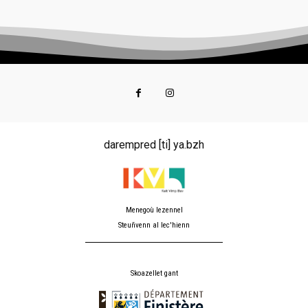
darempred [ti] ya.bzh
Menegoù lezennel
Steuñvenn al lec'hienn
Skoazellet gant