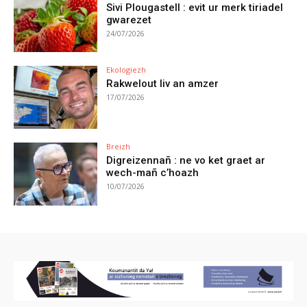
Sivi Plougastell : evit ur merk tiriadel
gwarezet
24/07/2026
Ekologiezh
Rakwelout liv an amzer
17/07/2026
Breizh
Digreizennañ : ne vo ket graet ar
wech-mañ c’hoazh
10/07/2026