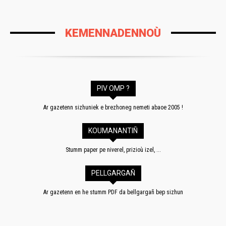
KEMENNADENNOÙ
PIV OMP ?
Ar gazetenn sizhuniek e brezhoneg nemeti abaoe 2005 !
KOUMANANTIÑ
Stumm paper pe niverel, prizioù izel, ...
PELLGARGAÑ
Ar gazetenn en he stumm PDF da bellgargañ bep sizhun