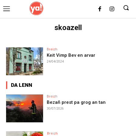
UK
LONDON NEWS
skoazell
Breizh
Keit Vimp Bev en arvar
24/04/2024
DA LENN
Breizh
Bezañ prest pa grog an tan
30/07/2026
Breizh