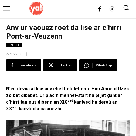
UK
LONDON NEWS
Anv ur vaouez roet da lise ar c’hirri
Pont-ar-Veuzenn
BREIZH
22/05/2026
Facebook
Twitter
WhatsApp
N’en devoa al lise anv ebet betek-henn. Hini Anne d’Uzès
zo bet dibabet. Ur plac’h mennet-start ha plijet gant ar
vet
c’hirri-tan eus dibenn an XIX
kantved ha deroù an
vet
XX
kanvted a oa anezhi.