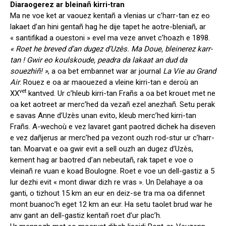
Diaraogerez ar bleinañ kirri-tran
Ma ne voe ket ar vaouez kentañ a vlenias ur c’harr-tan ez eo
lakaet d’an hini gentañ hag he dije tapet he aotre-bleniañ, ar
« santifikad a ouestoni » evel ma veze anvet c’hoazh e 1898.
« Roet he breved d’an dugez d’Uzès. Ma Doue, bleinerez karr-
tan ! Gwir eo koulskoude, peadra da lakaat an dud da
souezhiñ! »
, a oa bet embannet war ar journal
La Vie au Grand
Air
. Rouez e oa ar maouezed a vleine kirri-tan e deroù an
vet
XX
kantved. Ur c’hleub kirri-tan Frañs a oa bet krouet met ne
oa ket aotreet ar merc’hed da vezañ ezel anezhañ. Setu perak
e savas Anne d’Uzès unan evito, kleub merc’hed kirri-tan
Frañs. A-wechoù e vez lavaret gant paotred dichek ha diseven
e vez dañjerus ar merc’hed pa vezont ouzh rod-stur ur c’harr-
tan. Moarvat e oa gwir evit a sell ouzh an dugez d’Uzès,
kement hag ar baotred d’an nebeutañ, rak tapet e voe o
vleinañ re vuan e koad Boulogne. Roet e voe un dell-gastiz a 5
lur dezhi evit « mont diwar dizh re vras ». Un Delahaye a oa
ganti, o tizhout 15 km an eur en deiz-se tra ma oa difennet
mont buanoc’h eget 12 km an eur. Ha setu taolet brud war he
anv gant an dell-gastiz kentañ roet d’ur plac’h.