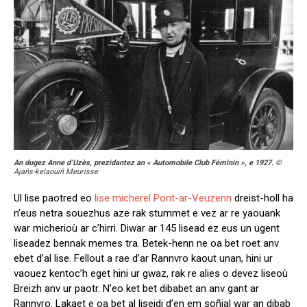
An dugez Anne d’Uzès, prezidantez an « Automobile Club Féminin », e 1927.
©
Ajañs-kelaouiñ Meurisse
Ul lise paotred eo
lise micherel Pont-ar-Veuzenn
dreist-holl ha
n’eus netra souezhus aze rak stummet e vez ar re yaouank
war micherioù ar c’hirri. Diwar ar 145 lisead ez eus un ugent
liseadez bennak memes tra. Betek-henn ne oa bet roet anv
ebet d’al lise. Fellout a rae d’ar Rannvro kaout unan, hini ur
vaouez kentoc’h eget hini ur gwaz, rak re alies o devez liseoù
Breizh anv ur paotr. N’eo ket bet dibabet an anv gant ar
Rannvro. Lakaet e oa bet al liseidi d’en em soñjal war an dibab