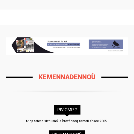
KEMENNADENNOÙ
PIV OMP ?
Ar gazetenn sizhuniek e brezhoneg nemeti abaoe 2005 !