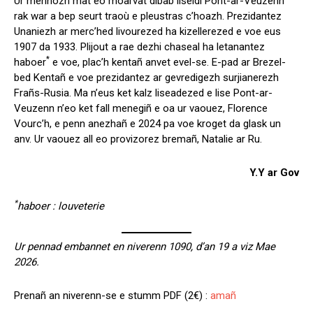
Ur mennozh mat eo moarvat dibab liseidi Pont-ar-Veuzenn
rak war a bep seurt traoù e pleustras c’hoazh. Prezidantez
Unaniezh ar merc’hed livourezed ha kizellerezed e voe eus
1907 da 1933. Plijout a rae dezhi chaseal ha letanantez
*
haboer
e voe, plac’h kentañ anvet evel-se. E-pad ar Brezel-
bed Kentañ e voe prezidantez ar gevredigezh surjianerezh
Frañs-Rusia. Ma n’eus ket kalz liseadezed e lise Pont-ar-
Veuzenn n’eo ket fall menegiñ e oa ur vaouez, Florence
Vourc’h, e penn anezhañ e 2024 pa voe kroget da glask un
anv. Ur vaouez all eo provizorez bremañ, Natalie ar Ru.
Y.Y ar Gov
*
haboer : louveterie
Ur pennad embannet en niverenn 1090, d’an 19 a viz Mae
2026.
Prenañ an niverenn-se e stumm PDF (2€) :
amañ