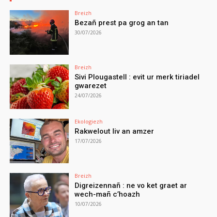
Breizh
Bezañ prest pa grog an tan
30/07/2026
Breizh
Sivi Plougastell : evit ur merk tiriadel
gwarezet
24/07/2026
Ekologiezh
Rakwelout liv an amzer
17/07/2026
Breizh
Digreizennañ : ne vo ket graet ar
wech-mañ c’hoazh
10/07/2026