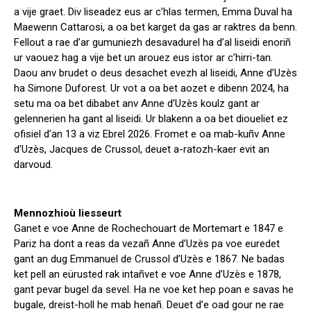
a vije graet. Div liseadez eus ar c’hlas termen, Emma Duval ha
Maewenn Cattarosi, a oa bet karget da gas ar raktres da benn.
Fellout a rae d’ar gumuniezh desavadurel ha d’al liseidi enoriñ
ur vaouez hag a vije bet un arouez eus istor ar c’hirri-tan.
Daou anv brudet o deus desachet evezh al liseidi, Anne d’Uzès
ha Simone Duforest. Ur vot a oa bet aozet e dibenn 2024, ha
setu ma oa bet dibabet anv Anne d’Uzès koulz gant ar
gelennerien ha gant al liseidi. Ur blakenn a oa bet dioueliet ez
ofisiel d’an 13 a viz Ebrel 2026. Fromet e oa mab-kuñv Anne
d’Uzès, Jacques de Crussol, deuet a-ratozh-kaer evit an
darvoud.
Mennozhioù liesseurt
Ganet e voe Anne de Rochechouart de Mortemart e 1847 e
Pariz ha dont a reas da vezañ Anne d’Uzès pa voe euredet
gant an dug Emmanuel de Crussol d’Uzès e 1867. Ne badas
ket pell an eürusted rak intañvet e voe Anne d’Uzès e 1878,
gant pevar bugel da sevel. Ha ne voe ket hep poan e savas he
bugale, dreist-holl he mab henañ. Deuet d’e oad gour ne rae