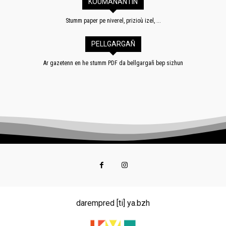
KOUMANANTIÑ
Stumm paper pe niverel, prizioù izel, ...
PELLGARGAÑ
Ar gazetenn en he stumm PDF da bellgargañ bep sizhun
darempred [ti] ya.bzh