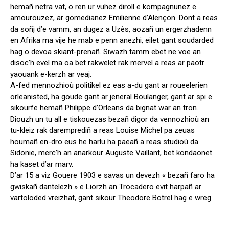
hemañ netra vat, o ren ur vuhez diroll e kompagnunez e
amourouzez, ar gomedianez Emilienne d’Alençon. Dont a reas
da soñj d’e vamm, an dugez a Uzès, aozañ un ergerzhadenn
en Afrika ma vije he mab e penn anezhi, eilet gant soudarded
hag o devoa skiant-prenañ. Siwazh tamm ebet ne voe an
disoc’h evel ma oa bet rakwelet rak mervel a reas ar paotr
yaouank e-kerzh ar veaj.
A-fed mennozhioù politikel ez eas a-du gant ar roueelerien
orleanisted, ha goude gant ar jeneral Boulanger, gant ar spi e
sikourfe hemañ Philippe d’Orleans da bignat war an tron.
Diouzh un tu all e tiskouezas bezañ digor da vennozhioù an
tu-kleiz rak daremprediñ a reas Louise Michel pa zeuas
houmañ en-dro eus he harlu ha paeañ a reas studioù da
Sidonie, merc’h an anarkour Auguste Vaillant, bet kondaonet
ha kaset d’ar marv.
D’ar 15 a viz Gouere 1903 e savas un devezh « bezañ faro ha
gwiskañ dantelezh » e Liorzh an Trocadero evit harpañ ar
vartoloded vreizhat, gant sikour Theodore Botrel hag e wreg.