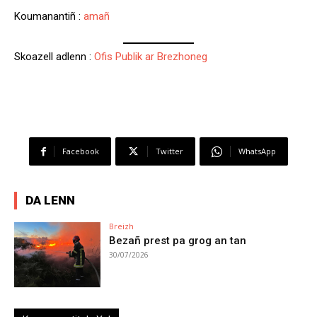
Koumanantiñ :
amañ
Skoazell adlenn :
Ofis Publik ar Brezhoneg
Facebook
Twitter
WhatsApp
DA LENN
Breizh
Bezañ prest pa grog an tan
30/07/2026