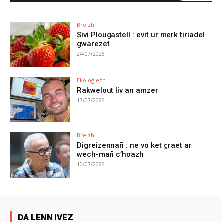
Breizh
Sivi Plougastell : evit ur merk tiriadel
gwarezet
24/07/2026
Ekologiezh
Rakwelout liv an amzer
17/07/2026
Breizh
Digreizennañ : ne vo ket graet ar
wech-mañ c’hoazh
10/07/2026
DA LENN IVEZ