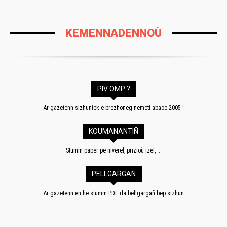
KEMENNADENNOÙ
PIV OMP ?
Ar gazetenn sizhuniek e brezhoneg nemeti abaoe 2005 !
KOUMANANTIÑ
Stumm paper pe niverel, prizioù izel, ...
PELLGARGAÑ
Ar gazetenn en he stumm PDF da bellgargañ bep sizhun