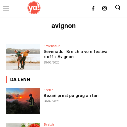
UK
LONDON NEWS
avignon
Sevenadur
Sevenadur Breizh a vo e festival
« off » Avignon
28/06/2023
DA LENN
Breizh
Bezañ prest pa grog an tan
30/07/2026
Breizh