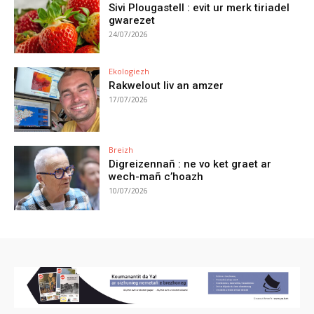
Sivi Plougastell : evit ur merk tiriadel
gwarezet
24/07/2026
Ekologiezh
Rakwelout liv an amzer
17/07/2026
Breizh
Digreizennañ : ne vo ket graet ar
wech-mañ c’hoazh
10/07/2026