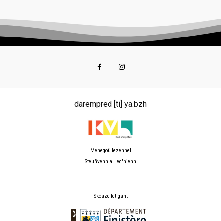
darempred [ti] ya.bzh
Menegoù lezennel
Steuñvenn al lec'hienn
Skoazellet gant