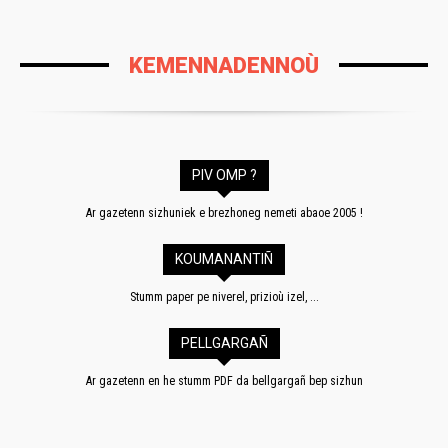
KEMENNADENNOÙ
PIV OMP ?
Ar gazetenn sizhuniek e brezhoneg nemeti abaoe 2005 !
KOUMANANTIÑ
Stumm paper pe niverel, prizioù izel, ...
PELLGARGAÑ
Ar gazetenn en he stumm PDF da bellgargañ bep sizhun