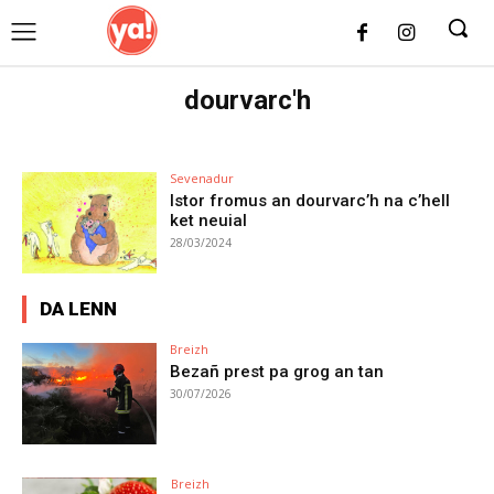
UK
LONDON NEWS
dourvarc'h
Sevenadur
Istor fromus an dourvarc’h na c’hell
ket neuial
28/03/2024
DA LENN
Breizh
Bezañ prest pa grog an tan
30/07/2026
Breizh