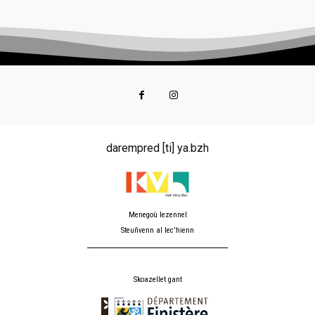
darempred [ti] ya.bzh
Menegoù lezennel
Steuñvenn al lec'hienn
Skoazellet gant