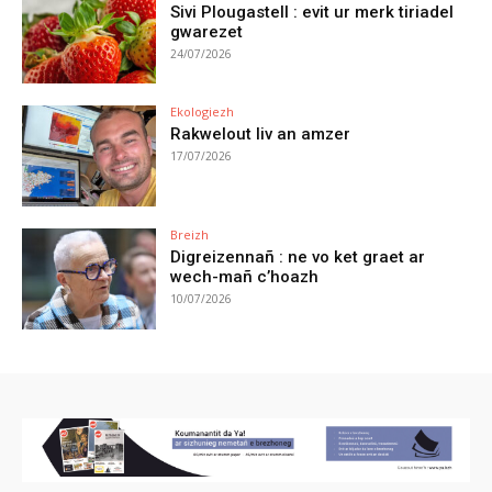
Sivi Plougastell : evit ur merk tiriadel
gwarezet
24/07/2026
Ekologiezh
Rakwelout liv an amzer
17/07/2026
Breizh
Digreizennañ : ne vo ket graet ar
wech-mañ c’hoazh
10/07/2026