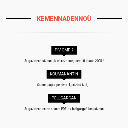
KEMENNADENNOÙ
PIV OMP ?
Ar gazetenn sizhuniek e brezhoneg nemeti abaoe 2005 !
KOUMANANTIÑ
Stumm paper pe niverel, prizioù izel, ...
PELLGARGAÑ
Ar gazetenn en he stumm PDF da bellgargañ bep sizhun