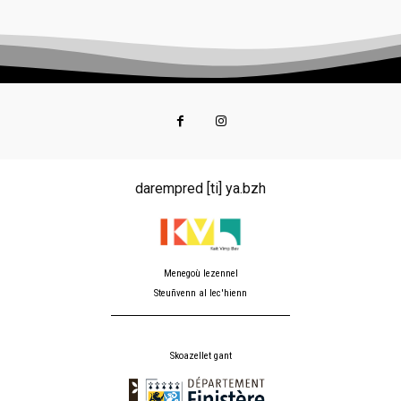
darempred [ti] ya.bzh
Menegoù lezennel
Steuñvenn al lec'hienn
Skoazellet gant