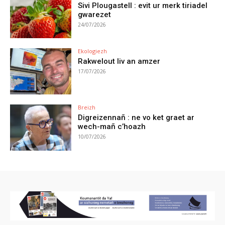
Sivi Plougastell : evit ur merk tiriadel
gwarezet
24/07/2026
Ekologiezh
Rakwelout liv an amzer
17/07/2026
Breizh
Digreizennañ : ne vo ket graet ar
wech-mañ c’hoazh
10/07/2026