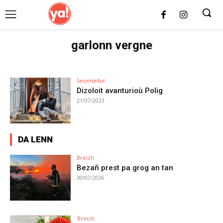
UK
LONDON NEWS
garlonn vergne
Sevenadur
Dizoloit avanturioù Polig
21/07/2023
DA LENN
Breizh
Bezañ prest pa grog an tan
30/07/2026
Breizh