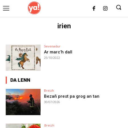
UK
LONDON NEWS
irien
Sevenadur
Ar marc’h dall
25/10/2022
DA LENN
Breizh
Bezañ prest pa grog an tan
30/07/2026
Breizh