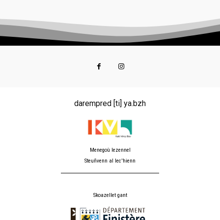
darempred [ti] ya.bzh
Menegoù lezennel
Steuñvenn al lec'hienn
Skoazellet gant