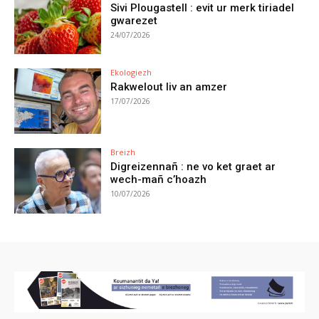
Sivi Plougastell : evit ur merk tiriadel
gwarezet
24/07/2026
Ekologiezh
Rakwelout liv an amzer
17/07/2026
Breizh
Digreizennañ : ne vo ket graet ar
wech-mañ c’hoazh
10/07/2026