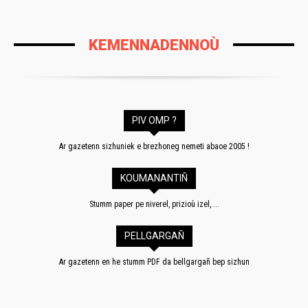
KEMENNADENNOÙ
PIV OMP ?
Ar gazetenn sizhuniek e brezhoneg nemeti abaoe 2005 !
KOUMANANTIÑ
Stumm paper pe niverel, prizioù izel, ...
PELLGARGAÑ
Ar gazetenn en he stumm PDF da bellgargañ bep sizhun