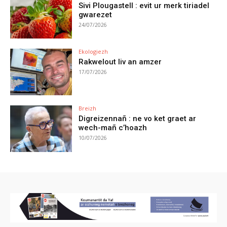
Sivi Plougastell : evit ur merk tiriadel
gwarezet
24/07/2026
Ekologiezh
Rakwelout liv an amzer
17/07/2026
Breizh
Digreizennañ : ne vo ket graet ar
wech-mañ c’hoazh
10/07/2026