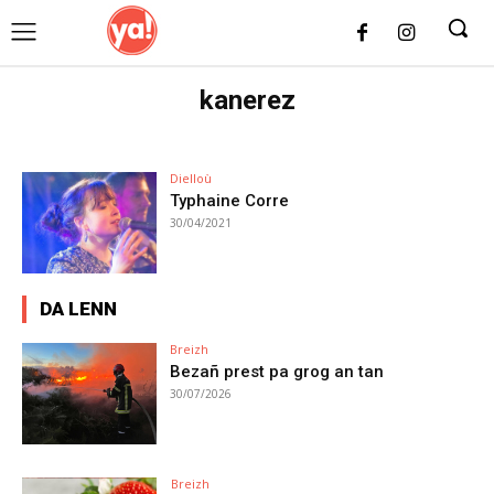
UK
LONDON NEWS
kanerez
Dielloù
Typhaine Corre
30/04/2021
DA LENN
Breizh
Bezañ prest pa grog an tan
30/07/2026
Breizh