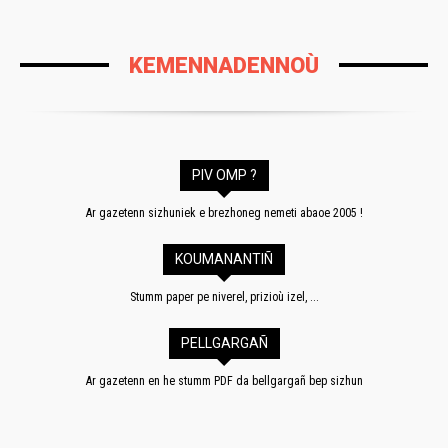
KEMENNADENNOÙ
PIV OMP ?
Ar gazetenn sizhuniek e brezhoneg nemeti abaoe 2005 !
KOUMANANTIÑ
Stumm paper pe niverel, prizioù izel, ...
PELLGARGAÑ
Ar gazetenn en he stumm PDF da bellgargañ bep sizhun