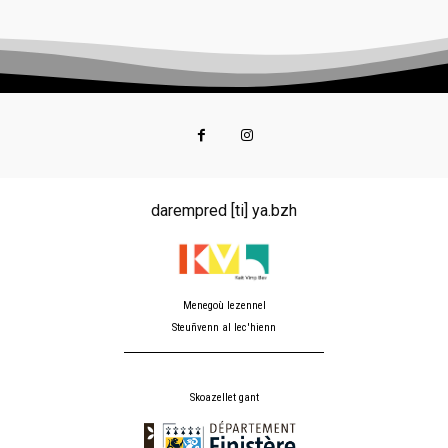
darempred [ti] ya.bzh
Menegoù lezennel
Steuñvenn al lec'hienn
Skoazellet gant