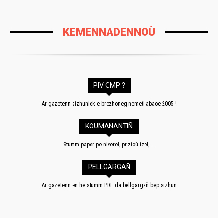
KEMENNADENNOÙ
PIV OMP ?
Ar gazetenn sizhuniek e brezhoneg nemeti abaoe 2005 !
KOUMANANTIÑ
Stumm paper pe niverel, prizioù izel, ...
PELLGARGAÑ
Ar gazetenn en he stumm PDF da bellgargañ bep sizhun