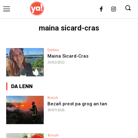
UK
LONDON NEWS
maina sicard-cras
Dielloù
Maina Sicard-Cras
25/02/2022
DA LENN
Breizh
Bezañ prest pa grog an tan
30/07/2026
Breizh