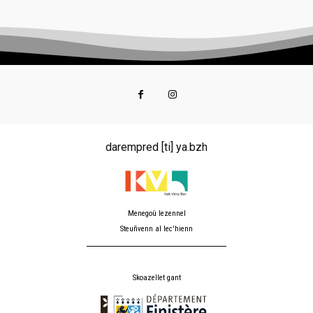
darempred [ti] ya.bzh
Menegoù lezennel
Steuñvenn al lec'hienn
Skoazellet gant