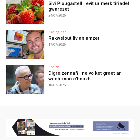
Sivi Plougastell : evit ur merk tiriadel
gwarezet
24/07/2026
Ekologiezh
Rakwelout liv an amzer
17/07/2026
Breizh
Digreizennañ : ne vo ket graet ar
wech-mañ c’hoazh
10/07/2026