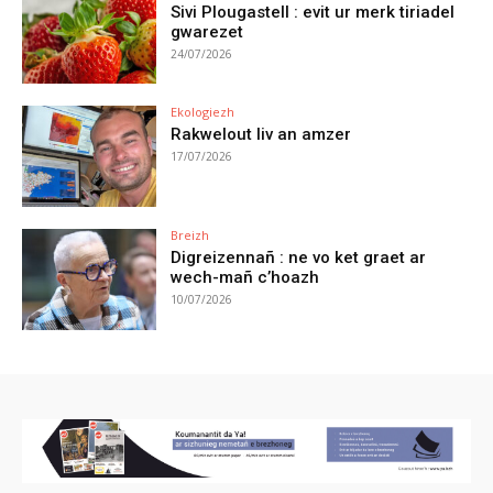
Sivi Plougastell : evit ur merk tiriadel
gwarezet
24/07/2026
Ekologiezh
Rakwelout liv an amzer
17/07/2026
Breizh
Digreizennañ : ne vo ket graet ar
wech-mañ c’hoazh
10/07/2026