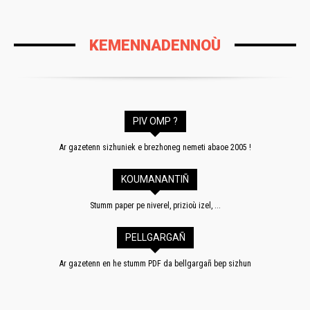
KEMENNADENNOÙ
PIV OMP ?
Ar gazetenn sizhuniek e brezhoneg nemeti abaoe 2005 !
KOUMANANTIÑ
Stumm paper pe niverel, prizioù izel, ...
PELLGARGAÑ
Ar gazetenn en he stumm PDF da bellgargañ bep sizhun