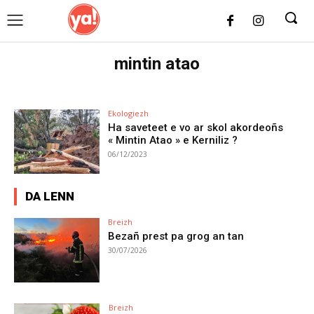
UK
LONDON NEWS
mintin atao
Ekologiezh
Ha saveteet e vo ar skol akordeoñs
« Mintin Atao » e Kerniliz ?
06/12/2023
DA LENN
Breizh
Bezañ prest pa grog an tan
30/07/2026
Breizh