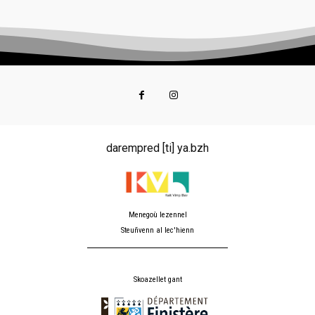
darempred [ti] ya.bzh
Menegoù lezennel
Steuñvenn al lec'hienn
Skoazellet gant