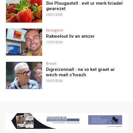
Sivi Plougastell : evit ur merk tiriadel
gwarezet
24/07/2026
Ekologiezh
Rakwelout liv an amzer
17/07/2026
Breizh
Digreizennañ : ne vo ket graet ar
wech-mañ c’hoazh
10/07/2026