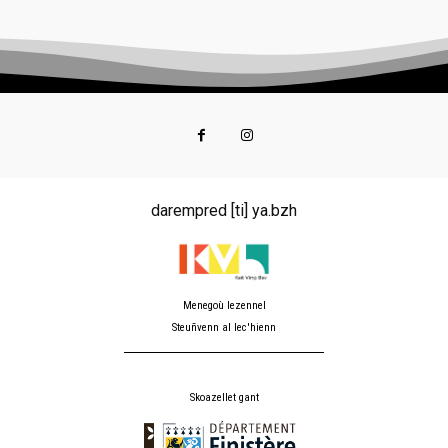
darempred [ti] ya.bzh
Menegoù lezennel
Steuñvenn al lec'hienn
Skoazellet gant