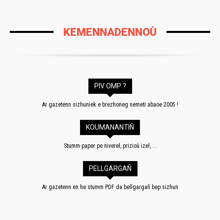
KEMENNADENNOÙ
PIV OMP ?
Ar gazetenn sizhuniek e brezhoneg nemeti abaoe 2005 !
KOUMANANTIÑ
Stumm paper pe niverel, prizioù izel, ...
PELLGARGAÑ
Ar gazetenn en he stumm PDF da bellgargañ bep sizhun