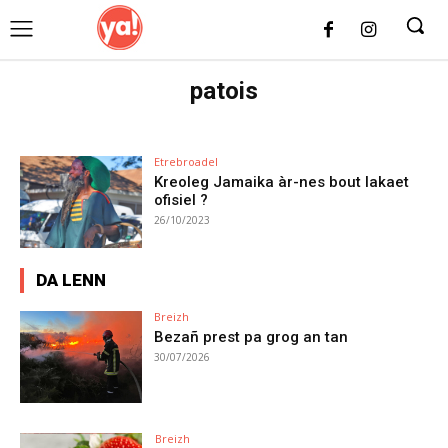
UK
LONDON NEWS
patois
Etrebroadel
Kreoleg Jamaika àr-nes bout lakaet
ofisiel ?
26/10/2023
DA LENN
Breizh
Bezañ prest pa grog an tan
30/07/2026
Breizh