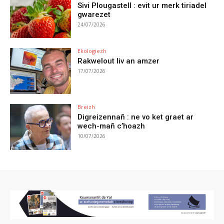
Sivi Plougastell : evit ur merk tiriadel
gwarezet
24/07/2026
Ekologiezh
Rakwelout liv an amzer
17/07/2026
Breizh
Digreizennañ : ne vo ket graet ar
wech-mañ c’hoazh
10/07/2026