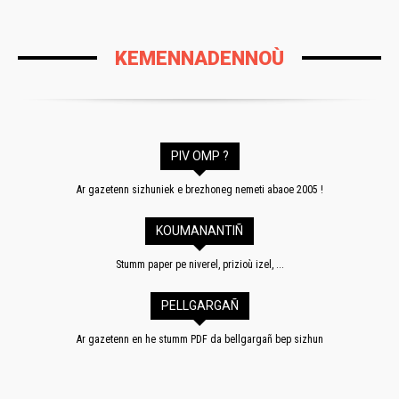
KEMENNADENNOÙ
PIV OMP ?
Ar gazetenn sizhuniek e brezhoneg nemeti abaoe 2005 !
KOUMANANTIÑ
Stumm paper pe niverel, prizioù izel, ...
PELLGARGAÑ
Ar gazetenn en he stumm PDF da bellgargañ bep sizhun