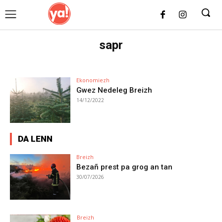
UK
LONDON NEWS
sapr
Ekonomiezh
Gwez Nedeleg Breizh
14/12/2022
DA LENN
Breizh
Bezañ prest pa grog an tan
30/07/2026
Breizh