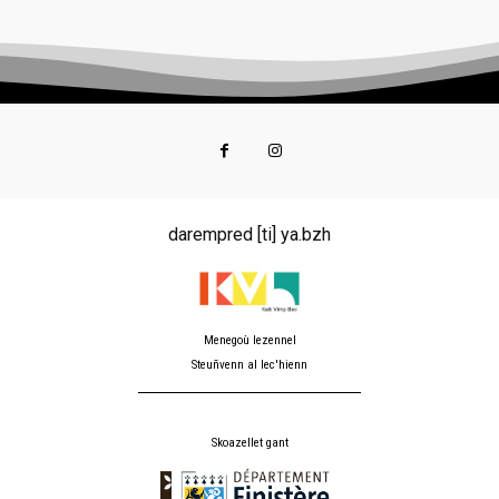
darempred [ti] ya.bzh
Menegoù lezennel
Steuñvenn al lec'hienn
Skoazellet gant