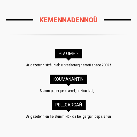
KEMENNADENNOÙ
PIV OMP ?
Ar gazetenn sizhuniek e brezhoneg nemeti abaoe 2005 !
KOUMANANTIÑ
Stumm paper pe niverel, prizioù izel, ...
PELLGARGAÑ
Ar gazetenn en he stumm PDF da bellgargañ bep sizhun