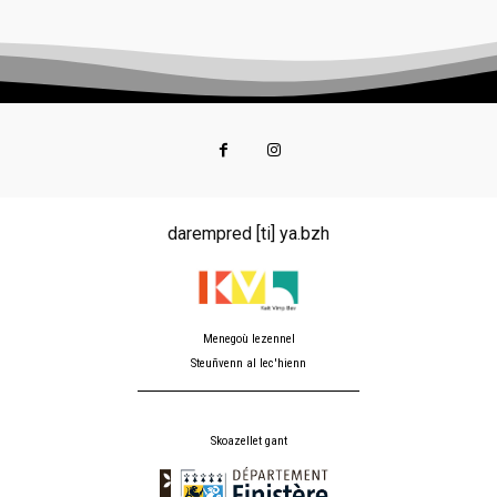
darempred [ti] ya.bzh
Menegoù lezennel
Steuñvenn al lec'hienn
Skoazellet gant