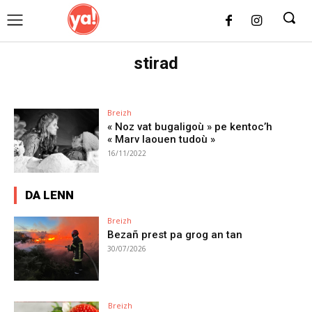
UK
LONDON NEWS
stirad
Breizh
« Noz vat bugaligoù » pe kentoc’h
« Marv laouen tudoù »
16/11/2022
DA LENN
Breizh
Bezañ prest pa grog an tan
30/07/2026
Breizh