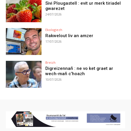
Sivi Plougastell : evit ur merk tiriadel
gwarezet
24/07/2026
Ekologiezh
Rakwelout liv an amzer
17/07/2026
Breizh
Digreizennañ : ne vo ket graet ar
wech-mañ c’hoazh
10/07/2026