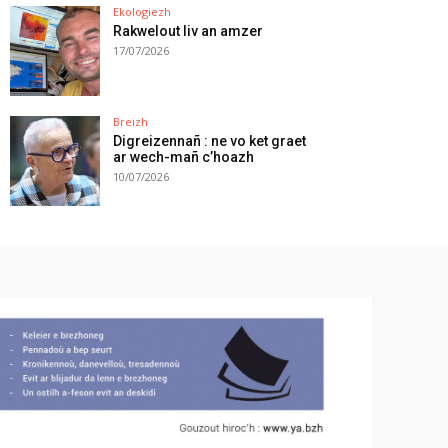
Ekologiezh
Rakwelout liv an amzer
17/07/2026
Breizh
Digreizennañ : ne vo ket graet
ar wech-mañ c’hoazh
10/07/2026