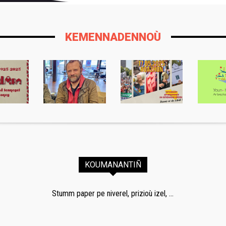
KEMENNADENNOÙ
KOUMANANTIÑ
Stumm paper pe niverel, prizioù izel, ...