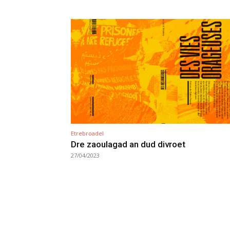
Etrebroadel
Dre zaoulagad an dud divroet
27/04/2023