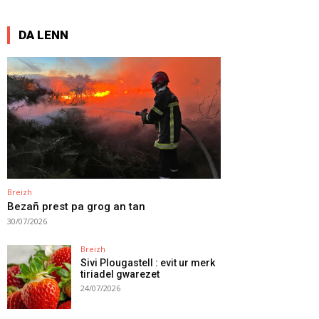
DA LENN
Breizh
Bezañ prest pa grog an tan
30/07/2026
Breizh
Sivi Plougastell : evit ur merk
tiriadel gwarezet
24/07/2026