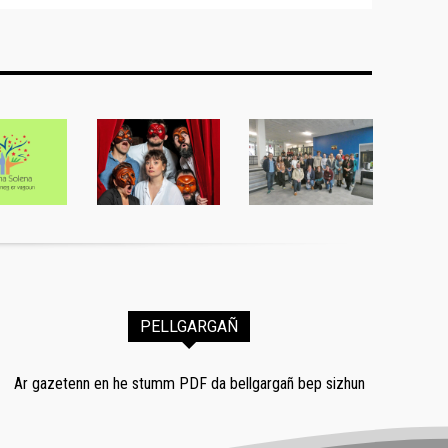
PELLGARGAÑ
Ar gazetenn en he stumm PDF da bellgargañ bep sizhun