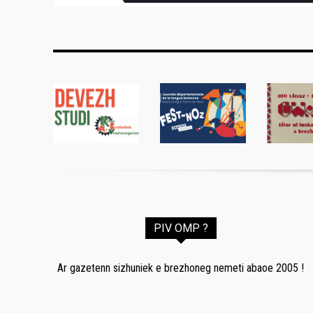
PIV OMP ?
Ar gazetenn sizhuniek e brezhoneg nemeti abaoe 2005 !