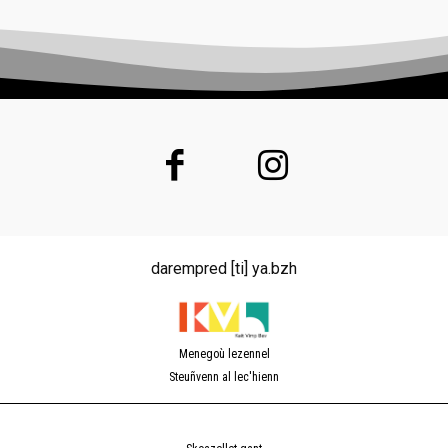
darempred [ti] ya.bzh
Menegoù lezennel
Steuñvenn al lec'hienn