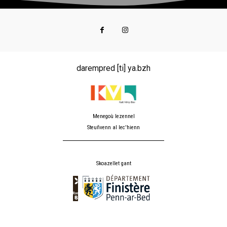
darempred [ti] ya.bzh
Menegoù lezennel
Steuñvenn al lec'hienn
Skoazellet gant