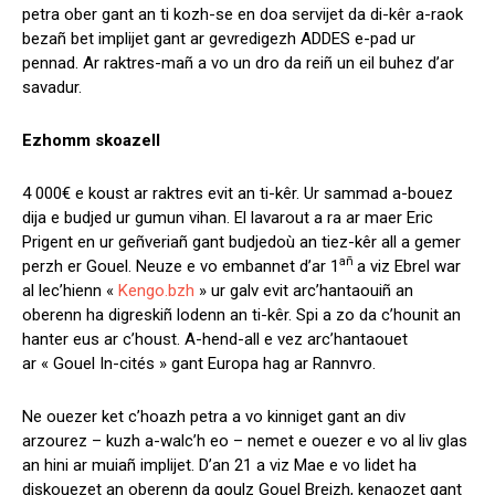
petra ober gant an ti kozh-se en doa servijet da di-kêr a-raok
bezañ bet implijet gant ar gevredigezh ADDES e-pad ur
pennad. Ar raktres-mañ a vo un dro da reiñ un eil buhez d’ar
savadur.
Ezhomm skoazell
4 000€ e koust ar raktres evit an ti-kêr. Ur sammad a-bouez
dija e budjed ur gumun vihan. El lavarout a ra ar maer Eric
Prigent en ur geñveriañ gant budjedoù an tiez-kêr all a gemer
añ
perzh er Gouel. Neuze e vo embannet d’ar 1
a viz Ebrel war
al lec’hienn «
Kengo.bzh
» ur galv evit arc’hantaouiñ an
oberenn ha digreskiñ lodenn an ti-kêr. Spi a zo da c’hounit an
hanter eus ar c’houst. A-hend-all e vez arc’hantaouet
ar « Gouel In-cités » gant Europa hag ar Rannvro.
Ne ouezer ket c’hoazh petra a vo kinniget gant an div
arzourez – kuzh a-walc’h eo – nemet e ouezer e vo al liv glas
an hini ar muiañ implijet. D’an 21 a viz Mae e vo lidet ha
diskouezet an oberenn da goulz Gouel Breizh, kenaozet gant