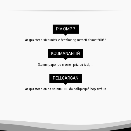
PIV OMP ?
Ar gazetenn sizhuniek e brezhoneg nemeti abaoe 2005 !
KOUMANANTIÑ
Stumm paper pe niverel, prizioù izel, ...
PELLGARGAÑ
Ar gazetenn en he stumm PDF da bellgargañ bep sizhun