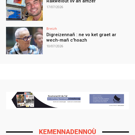
Rakwelout liv an amzer
17/07/2026
Breizh
Digreizennañ : ne vo ket graet ar
wech-mañ c’hoazh
10/07/2026
KEMENNADENNOÙ