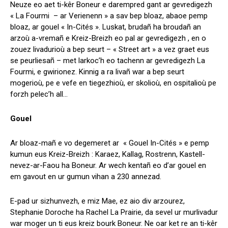
Neuze eo aet ti-kêr Boneur e darempred gant ar gevredigezh
« La Fourmi – ar Verienenn » a sav bep bloaz, abaoe pemp
bloaz, ar gouel « In-Cités ». Luskat, brudañ ha broudañ an
arzoù a-vremañ e Kreiz-Breizh eo pal ar gevredigezh , en o
zouez livadurioù a bep seurt – « Street art » a vez graet eus
se peurliesañ – met larkoc’h eo tachenn ar gevredigezh La
Fourmi, e gwirionez. Kinnig a ra livañ war a bep seurt
mogerioù, pe e vefe en tiegezhioù, er skolioù, en ospitalioù pe
forzh pelec’h all…
Gouel
Ar bloaz-mañ e vo degemeret ar « Gouel In-Cités » e pemp
kumun eus Kreiz-Breizh : Karaez, Kallag, Rostrenn, Kastell-
nevez-ar-Faou ha Boneur. Ar wech kentañ eo d’ar gouel en
em gavout en ur gumun vihan a 230 annezad.
E-pad ur sizhunvezh, e miz Mae, ez aio div arzourez,
Stephanie Doroche ha Rachel La Prairie, da sevel ur murlivadur
war moger un ti eus kreiz bourk Boneur. Ne oar ket re an ti-kêr