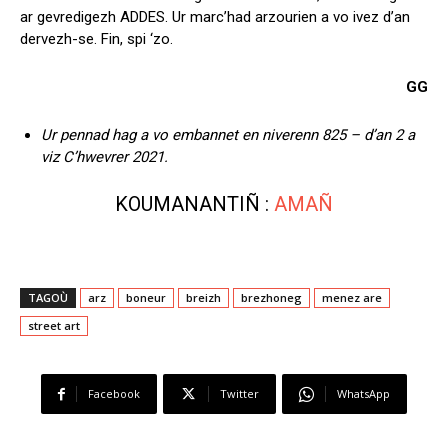
ar gevredigezh ADDES. Ur marc’had arzourien a vo ivez d’an
dervezh-se. Fin, spi ‘zo.
GG
Ur pennad hag a vo embannet en niverenn 825 – d’an 2 a
viz C’hwevrer 2021.
KOUMANANTIÑ :
AMAÑ
TAGOÙ
arz
boneur
breizh
brezhoneg
menez are
street art
Facebook
Twitter
WhatsApp