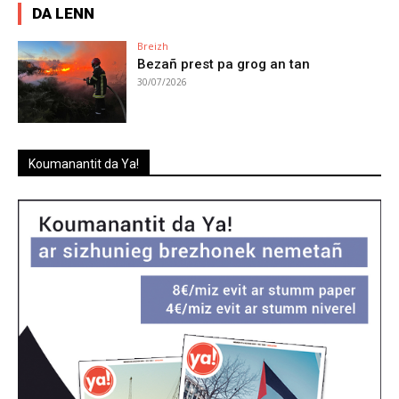
DA LENN
Breizh
Bezañ prest pa grog an tan
30/07/2026
Koumanantit da Ya!