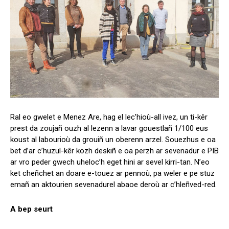
Ral eo gwelet e Menez Are, hag el lec’hioù-all ivez, un ti-kêr
prest da zoujañ ouzh al lezenn a lavar gouestlañ 1/100 eus
koust al labourioù da grouiñ un oberenn arzel. Souezhus e oa
bet d’ar c’huzul-kêr kozh deskiñ e oa perzh ar sevenadur e PIB
ar vro peder gwech uheloc’h eget hini ar sevel kirri-tan. N’eo
ket cheñchet an doare e-touez ar pennoù, pa weler e pe stuz
emañ an aktourien sevenadurel abaoe deroù ar c’hleñved-red.
A bep seurt