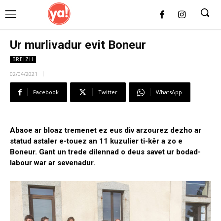
UK
LONDON NEWS
Ur murlivadur evit Boneur
BREIZH
02/04/2021
Facebook
Twitter
WhatsApp
Abaoe ar bloaz tremenet ez eus div arzourez dezho ar
statud astaler e-touez an 11 kuzulier ti-kêr a zo e
Boneur. Gant un trede dilennad o deus savet ur bodad-
labour war ar sevenadur.