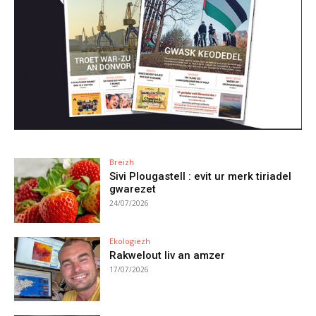
Breizh
Sivi Plougastell : evit ur merk tiriadel
gwarezet
24/07/2026
Ekologiezh
Rakwelout liv an amzer
17/07/2026