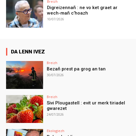
Breizh
Digreizennañ : ne vo ket graet ar
wech-mañ c’hoazh
10/07/2026
DA LENN IVEZ
Breizh
Bezañ prest pa grog an tan
30/07/2026
Breizh
Sivi Plougastell : evit ur merk tiriadel
gwarezet
24/07/2026
Ekologiezh