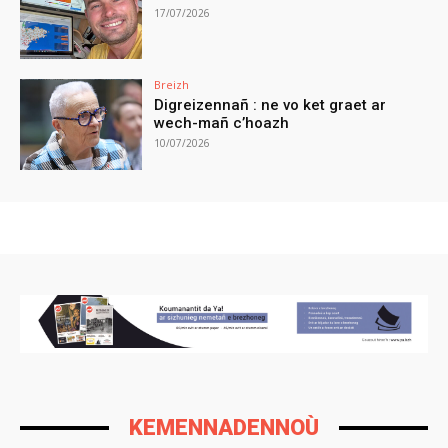
17/07/2026
Breizh
Digreizennañ : ne vo ket graet ar
wech-mañ c’hoazh
10/07/2026
KEMENNADENNOÙ