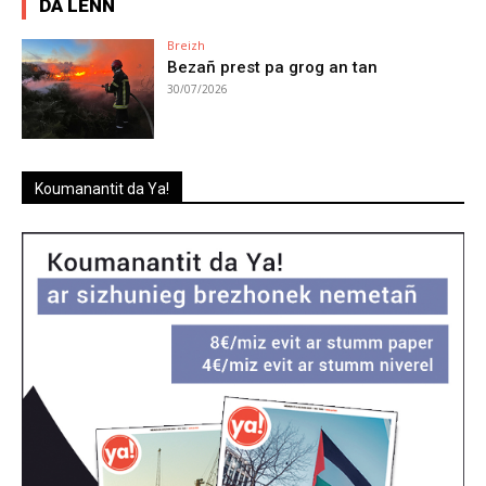
DA LENN
Breizh
Bezañ prest pa grog an tan
30/07/2026
Koumanantit da Ya!