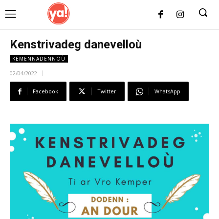
UK
LONDON NEWS
Kenstrivadeg danevelloù
KEMENNADENNOÙ
02/04/2022
Facebook
Twitter
WhatsApp