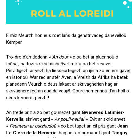
E miz Meurzh hon eus roet lañs da genstrivadeg danevelloù
Kemper.
Tro-dro d’an dodenn
« An dour »
e oa bet ar pluennoù o
tañsal, ha trizek skrid disheñvel-mik a oa bet resevet.
Pinvidigezh ar yezh ha liesseurtegezh an ijin a zo en em gavet
en istorioù. War red ar stêr Aven, a Vreizh da Afrika ha betek
planedenn Veurzh o deus lakaet ar skrivagnerien hag ar
skrivagnerezed an dud da veajiñ. Gourc’hemennoù d’an holl o
deus kemeret perzh !
An trede priz a zo bet gounezet gant
Gwenvred Latimier-
Kervella
, skrivet ganti «
Ar poull-neuial »
. Evit ar skrid anvet
«
Feunteun ar burzhudoù »
eo bet tapet an eil priz gant
Jean
Le Clerc de la Herverie
, hag aet eo ar maout gant
Tanguy