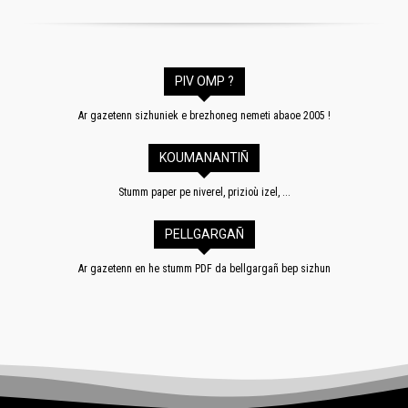
PIV OMP ?
Ar gazetenn sizhuniek e brezhoneg nemeti abaoe 2005 !
KOUMANANTIÑ
Stumm paper pe niverel, prizioù izel, ...
PELLGARGAÑ
Ar gazetenn en he stumm PDF da bellgargañ bep sizhun