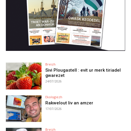
Breizh
Sivi Plougastell : evit ur merk tiriadel
gwarezet
24/07/2026
Ekologiezh
Rakwelout liv an amzer
17/07/2026
Breizh