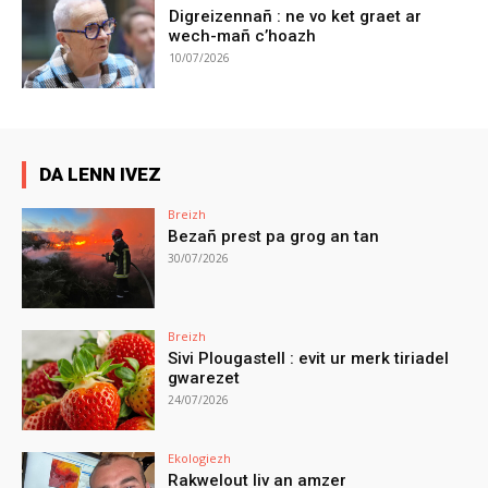
Digreizennañ : ne vo ket graet ar
wech-mañ c’hoazh
10/07/2026
DA LENN IVEZ
Breizh
Bezañ prest pa grog an tan
30/07/2026
Breizh
Sivi Plougastell : evit ur merk tiriadel
gwarezet
24/07/2026
Ekologiezh
Rakwelout liv an amzer