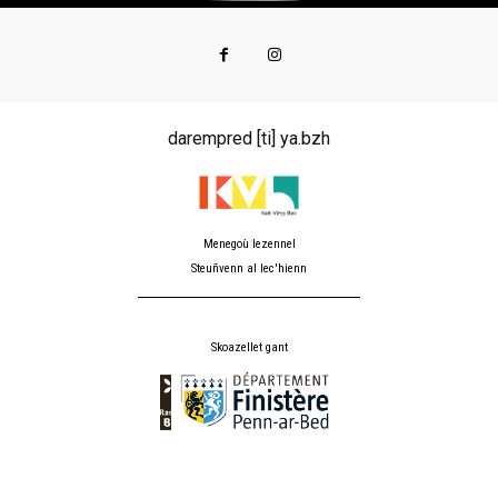
darempred [ti] ya.bzh
Menegoù lezennel
Steuñvenn al lec'hienn
Skoazellet gant