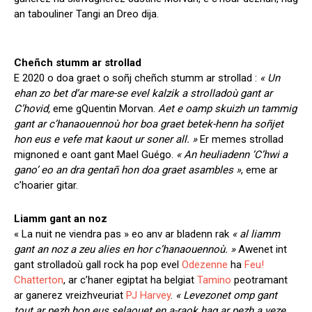
an tabouliner Tangi an Dreo dija.
Cheñch stumm ar strollad
E 2020 o doa graet o soñj cheñch stumm ar strollad :
« Un
ehan zo bet d’ar mare-se evel kalzik a strolladoù gant ar
C’hovid,
eme gQuentin Morvan.
Aet e oamp skuizh un tammig
gant ar c’hanaouennoù hor boa graet betek-henn ha soñjet
hon eus e vefe mat kaout ur soner all. »
Er memes strollad
mignoned e oant gant Mael Guégo.
« An heuliadenn ‘C’hwi a
gano’ eo an dra gentañ hon doa graet asambles »
, eme ar
c’hoarier gitar.
Liamm gant an noz
« La nuit ne viendra pas » eo anv ar bladenn rak
« al liamm
gant an noz a zeu alies en hor c’hanaouennoù. »
Awenet int
gant strolladoù gall rock ha pop evel
Odezenne
ha
Feu!
Chatterton
, ar c’haner egiptat ha belgiat
Tamino
peotramant
ar ganerez vreizhveuriat
PJ Harvey
.
« Levezonet omp gant
tout ar pezh hon eus selaouet en a-raok hag ar pezh a veze