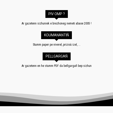
PIV OMP ?
Ar gazetenn sizhuniek e brezhoneg nemeti abaoe 2005 !
KOUMANANTIÑ
Stumm paper pe niverel, prizioù izel, ...
PELLGARGAÑ
Ar gazetenn en he stumm PDF da bellgargañ bep sizhun