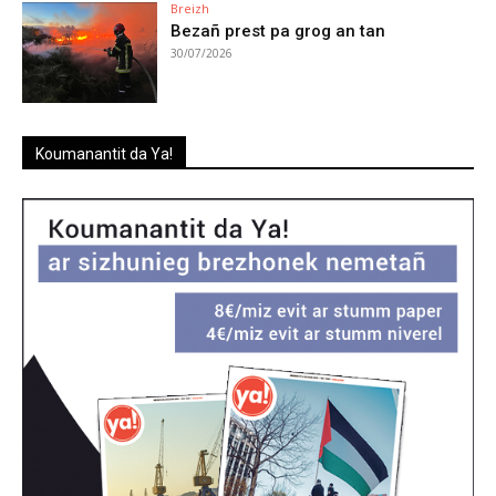
Breizh
Bezañ prest pa grog an tan
30/07/2026
Koumanantit da Ya!