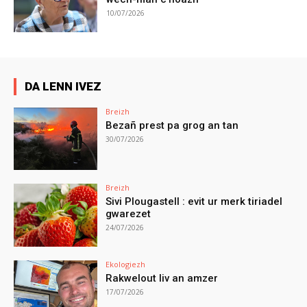
10/07/2026
DA LENN IVEZ
Breizh
Bezañ prest pa grog an tan
30/07/2026
Breizh
Sivi Plougastell : evit ur merk tiriadel
gwarezet
24/07/2026
Ekologiezh
Rakwelout liv an amzer
17/07/2026