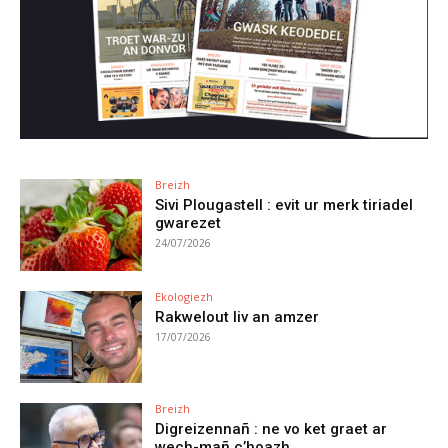
Breizh
Sivi Plougastell : evit ur merk tiriadel
gwarezet
24/07/2026
Ekologiezh
Rakwelout liv an amzer
17/07/2026
Breizh
Digreizennañ : ne vo ket graet ar
wech-mañ c’hoazh