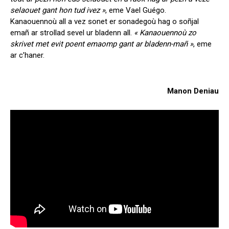
selaouet gant hon tud ivez »
, eme Vael Guégo.
Kanaouennoù all a vez sonet er sonadegoù hag o soñjal
emañ ar strollad sevel ur bladenn all.
« Kanaouennoù zo
skrivet met evit poent emaomp gant ar bladenn-mañ »
, eme
ar c’haner.
Manon Deniau