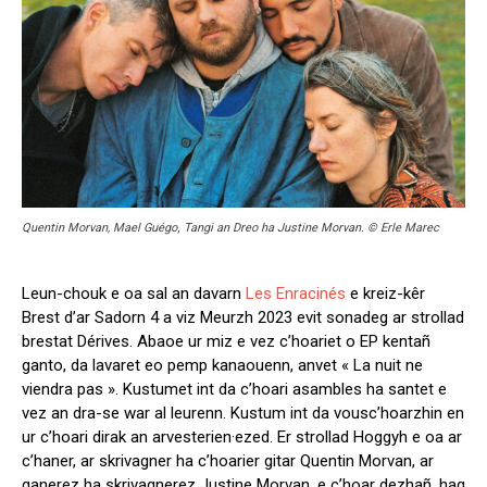
Quentin Morvan,
Mael Guégo
,
Tangi an Dreo ha Justine Morvan. © Erle Marec
Leun-chouk e oa sal an davarn
Les Enracinés
e kreiz-kêr
Brest d’ar Sadorn 4 a viz Meurzh 2023 evit sonadeg ar strollad
brestat Dérives. Abaoe ur miz e vez c’hoariet o EP kentañ
ganto, da lavaret eo pemp kanaouenn, anvet « La nuit ne
viendra pas ». Kustumet int da c’hoari asambles ha santet e
vez an dra-se war al leurenn. Kustum int da vousc’hoarzhin en
ur c’hoari dirak an arvesterien·ezed. Er strollad Hoggyh e oa ar
c’haner, ar skrivagner ha c’hoarier gitar Quentin Morvan, ar
ganerez ha skrivagnerez Justine Morvan, e c’hoar dezhañ, hag