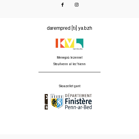
darempred [ti] ya.bzh
Menegoù lezennel
Steuñvenn al lec'hienn
Skoazellet gant