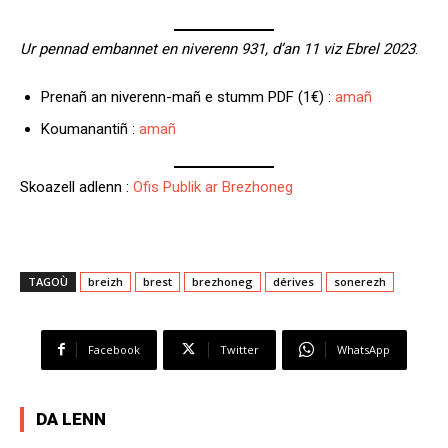
Ur pennad embannet en niverenn 931, d’an 11 viz Ebrel 2023
.
Prenañ an niverenn-mañ e stumm PDF (1€) :
amañ
Koumanantiñ :
amañ
Skoazell adlenn :
Ofis Publik ar Brezhoneg
TAGOÙ
breizh
brest
brezhoneg
dérives
sonerezh
Facebook
Twitter
WhatsApp
DA LENN