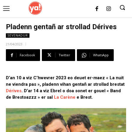
UK
LONDON NEWS
Pladenn gentañ ar strollad Dérives
SEVENADUR
21/04/2023
Facebook
Twitter
WhatsApp
D’an 10 a viz C’hwevrer 2023 eo deuet er-maez « La nuit
ne viendra pas », pladenn vihan gentañ ar strollad brestat
Dérives
. D’ar 14 a viz Ebrel o doa sonet er gouel « Band
de Brestoazzz » er sal
La Carène
e Brest.