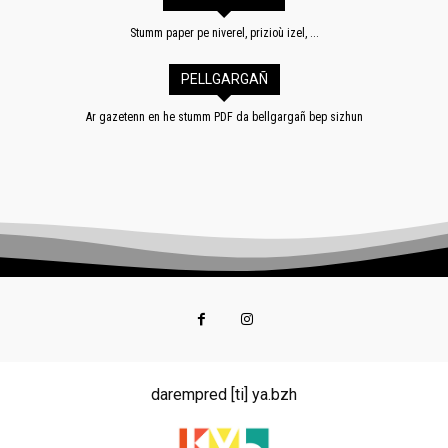
Stumm paper pe niverel, prizioù izel, ...
PELLGARGAÑ
Ar gazetenn en he stumm PDF da bellgargañ bep sizhun
darempred [ti] ya.bzh