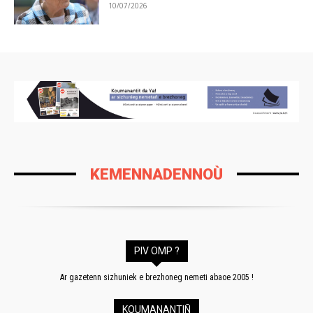
10/07/2026
KEMENNADENNOÙ
PIV OMP ?
Ar gazetenn sizhuniek e brezhoneg nemeti abaoe 2005 !
KOUMANANTIÑ