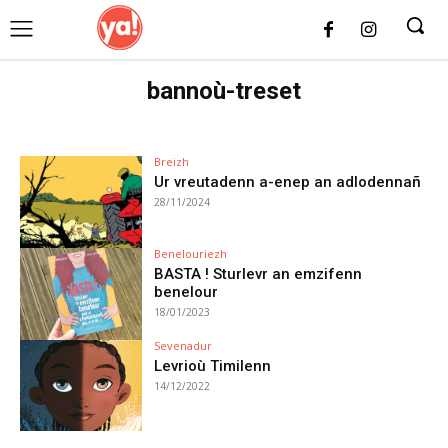
UK
LONDON NEWS
bannoù-treset
Breizh
Ur vreutadenn a-enep an adlodennañ
28/11/2024
Benelouriezh
BASTA ! Sturlevr an emzifenn
benelour
18/01/2023
Sevenadur
Levrioù Timilenn
14/12/2022