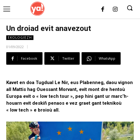
UK
LONDON NEWS
Un droiad evit anavezout
EKOLOGIEZH
01/09/2022
Facebook
Twitter
WhatsApp
Kavet en doa Tugdual Le Nir, eus Plabenneg, daou vignon
all Mattis hag Ouessant Morvant, evit mont dre hentoù
Europa evit o « low tech tour », pep hini gant ur marc’h-
houarn evit deskiñ penaos e vez graet gant teknikoù
« low tech » e broioù all.