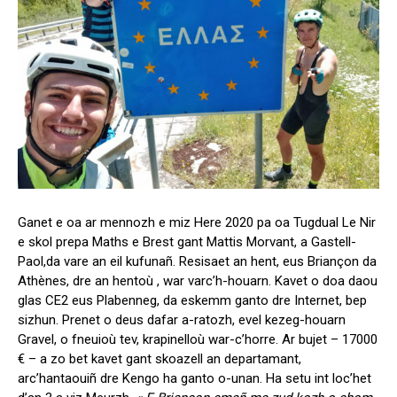
Ganet e oa ar mennozh e miz Here 2020 pa oa Tugdual Le Nir
e skol prepa Maths e Brest gant Mattis Morvant, a Gastell-
Paol,da vare an eil kufunañ. Resisaet an hent, eus Briançon da
Athènes, dre an hentoù , war varc’h-houarn. Kavet o doa daou
glas CE2 eus Plabenneg, da eskemm ganto dre Internet, bep
sizhun. Prenet o deus dafar a-ratozh, evel kezeg-houarn
Gravel, o fneuioù tev, krapinelloù war-c’horre. Ar bujet – 17000
€ – a zo bet kavet gant skoazell an departamant,
arc’hantaouiñ dre Kengo ha ganto o-unan. Ha setu int loc’het