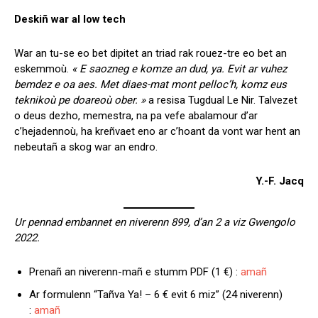
Deskiñ war al low tech
War an tu-se eo bet dipitet an triad rak rouez-tre eo bet an
eskemmoù.
« E saozneg e komze an dud, ya. Evit ar vuhez
bemdez e oa aes. Met diaes-mat mont pelloc’h, komz eus
teknikoù pe doareoù ober. »
a resisa Tugdual Le Nir. Talvezet
o deus dezho, memestra, na pa vefe abalamour d’ar
c’hejadennoù, ha kreñvaet eno ar c’hoant da vont war hent an
nebeutañ a skog war an endro.
Y.-F. Jacq
Ur pennad embannet en niverenn 899, d’an 2 a viz Gwengolo
2022.
Prenañ an niverenn-mañ e stumm PDF (1 €) :
amañ
Ar formulenn “Tañva Ya! – 6 € evit 6 miz” (24 niverenn)
:
amañ