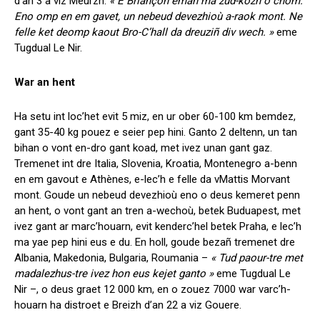
d’an 3 a viz Meurzh.
« E Briançon emañ ma zud-kozh o chom.
Eno omp en em gavet, un nebeud devezhioù a-raok mont. Ne
felle ket deomp kaout Bro-C’hall da dreuziñ div wech. »
eme
Tugdual Le Nir.
War an hent
Ha setu int loc’het evit 5 miz, en ur ober 60-100 km bemdez,
gant 35-40 kg pouez e seier pep hini. Ganto 2 deltenn, un tan
bihan o vont en-dro gant koad, met ivez unan gant gaz.
Tremenet int dre Italia, Slovenia, Kroatia, Montenegro a-benn
en em gavout e Athènes, e-lec’h e felle da vMattis Morvant
mont. Goude un nebeud devezhioù eno o deus kemeret penn
an hent, o vont gant an tren a-wechoù, betek Buduapest, met
ivez gant ar marc’houarn, evit kenderc’hel betek Praha, e lec’h
ma yae pep hini eus e du. En holl, goude bezañ tremenet dre
Albania, Makedonia, Bulgaria, Roumania –
« Tud paour-tre met
madalezhus-tre ivez hon eus kejet ganto »
eme Tugdual Le
Nir –, o deus graet 12 000 km, en o zouez 7000 war varc’h-
houarn ha distroet e Breizh d’an 22 a viz Gouere.