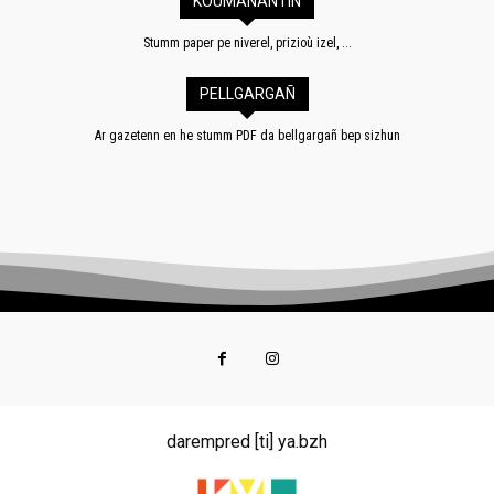
KOUMANANTIÑ
Stumm paper pe niverel, prizioù izel, ...
PELLGARGAÑ
Ar gazetenn en he stumm PDF da bellgargañ bep sizhun
darempred [ti] ya.bzh