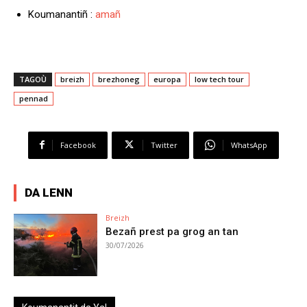
Koumanantiñ :
amañ
TAGOÙ
breizh
brezhoneg
europa
low tech tour
pennad
Facebook
Twitter
WhatsApp
DA LENN
Breizh
Bezañ prest pa grog an tan
30/07/2026