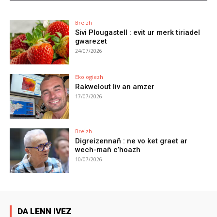
Breizh
Sivi Plougastell : evit ur merk tiriadel
gwarezet
24/07/2026
Ekologiezh
Rakwelout liv an amzer
17/07/2026
Breizh
Digreizennañ : ne vo ket graet ar
wech-mañ c’hoazh
10/07/2026
DA LENN IVEZ