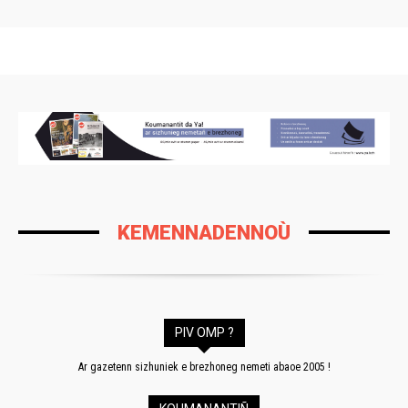
KEMENNADENNOÙ
PIV OMP ?
Ar gazetenn sizhuniek e brezhoneg nemeti abaoe 2005 !