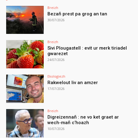
Breizh
Bezañ prest pa grog an tan
30/07/2026
Breizh
Sivi Plougastell : evit ur merk tiriadel
gwarezet
24/07/2026
Ekologiezh
Rakwelout liv an amzer
17/07/2026
Breizh
Digreizennañ : ne vo ket graet ar
wech-mañ c’hoazh
10/07/2026