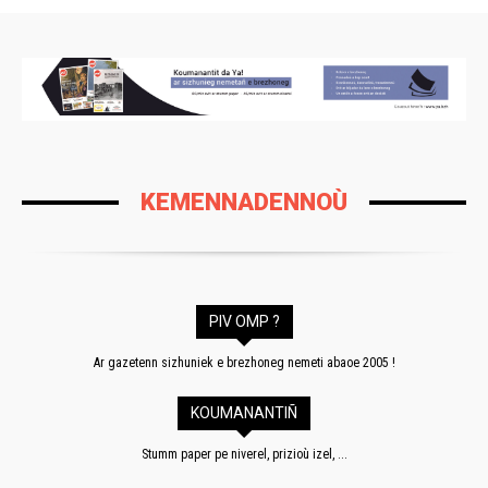
KEMENNADENNOÙ
PIV OMP ?
Ar gazetenn sizhuniek e brezhoneg nemeti abaoe 2005 !
KOUMANANTIÑ
Stumm paper pe niverel, prizioù izel, ...