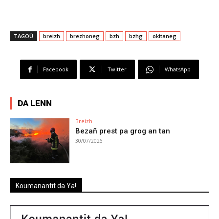
TAGOÙ
breizh
brezhoneg
bzh
bzhg
okitaneg
Facebook
Twitter
WhatsApp
DA LENN
Breizh
Bezañ prest pa grog an tan
30/07/2026
Koumanantit da Ya!