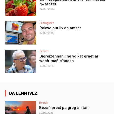
gwarezet
24/07/2026
Ekologiezh
Rakwelout liv an amzer
17/07/2026
Breizh
Digreizennañ : ne vo ket graet ar
wech-mañ c’hoazh
10/07/2026
DA LENN IVEZ
Breizh
Bezañ prest pa grog an tan
30/07/2026