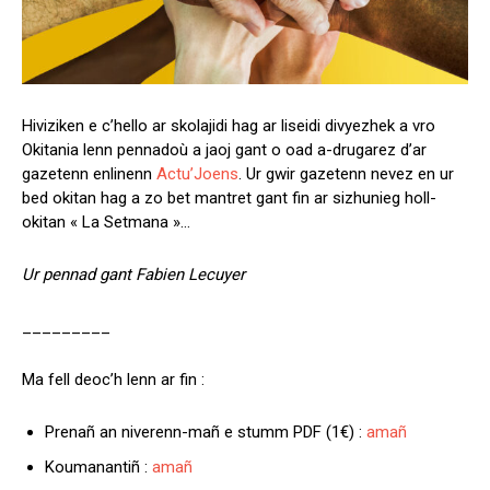
Hiviziken e c’hello ar skolajidi hag ar liseidi divyezhek a vro
Okitania lenn pennadoù a jaoj gant o oad a-drugarez d’ar
gazetenn enlinenn
Actu’Joens
. Ur gwir gazetenn nevez en ur
bed okitan hag a zo bet mantret gant fin ar sizhunieg holl-
okitan « La Setmana »…
Ur pennad gant Fabien Lecuyer
_________
Ma fell deoc’h lenn ar fin :
Prenañ an niverenn-mañ e stumm PDF (1€) :
amañ
Koumanantiñ :
amañ