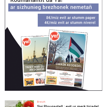
Breizh
Sivi Plougastell : evit ur merk tiriadel