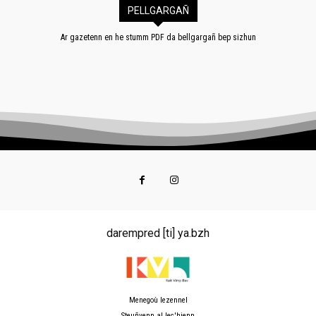
PELLGARGAÑ
Ar gazetenn en he stumm PDF da bellgargañ bep sizhun
darempred [ti] ya.bzh
Menegoù lezennel
Steuñvenn al lec'hienn